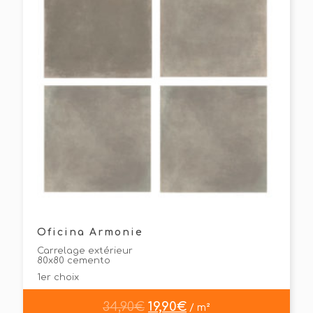
Oficina Armonie
Carrelage extérieur
80x80 cemento
1er choix
34,90
€
19,90
€
/ m²