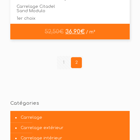
Carrelage Citadel
Sand Modulo
1er choix
52,50
€
36,90
€
/ m²
1
2
Catégories
Carrelage
Carrelage extérieur
Carrelage intérieur