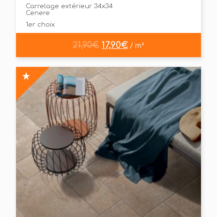
Carrelage extérieur 34x34
Cenere
1er choix
21,90
€
17,90
€
/ m²