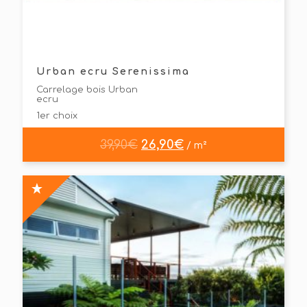
Urban ecru Serenissima
Carrelage bois Urban
ecru
1er choix
39,90
€
26,90
€
/ m²