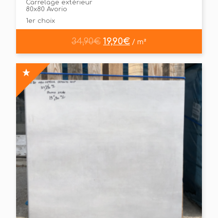
Carrelage extérieur
80x80 Avorio
1er choix
34,90
€
19,90
€
/ m²