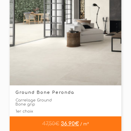
Ground Bone Peronda
Carrelage Ground
Bone grip
1er choix
47,50
€
36,90
€
/ m²