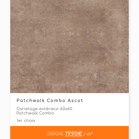
Patchwalk Combo Ascot
Carrelage extérieur 60x60
Patchwalk Combo
1er choix
29,90
€
19,90
€
/ m²