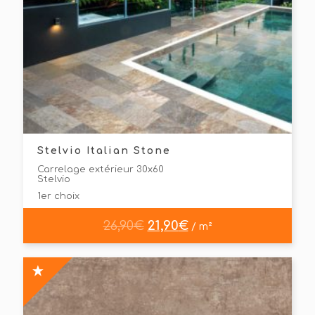
Stelvio Italian Stone
Carrelage extérieur 30x60
Stelvio
1er choix
26,90
€
21,90
€
/ m²