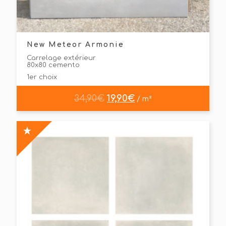
New Meteor Armonie
Carrelage extérieur
80x80 cemento
1er choix
34,90
€
19,90
€
/ m²