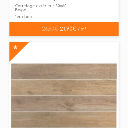
Carrelage extérieur 30x60
Beige
1er choix
26,90
€
21,90
€
/ m²