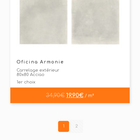
Oficina Armonie
Carrelage extérieur
80x80 Acciao
1er choix
34,90
€
19,90
€
/ m²
1
2