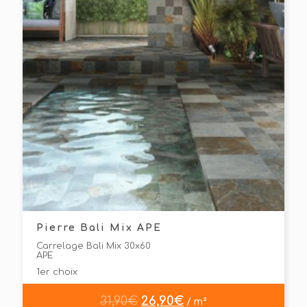
Pierre Bali Mix APE
Carrelage Bali Mix 30x60
APE
1er choix
31,90
€
26,90
€
/ m²