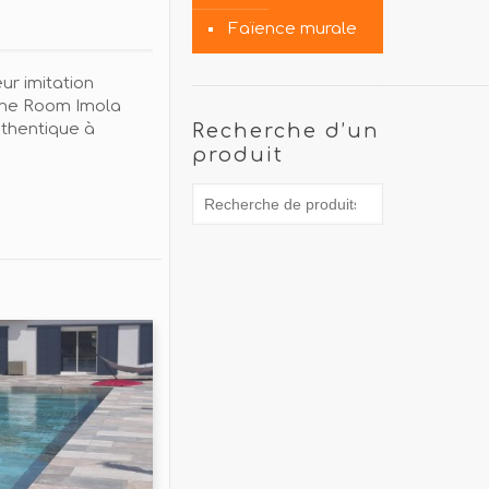
Faïence murale
eur imitation
The Room Imola
thentique à
Recherche d’un
produit