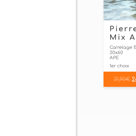
Pierr
Mix 
Carrelage B
30x60
APE
1er choix
31,90
€
2