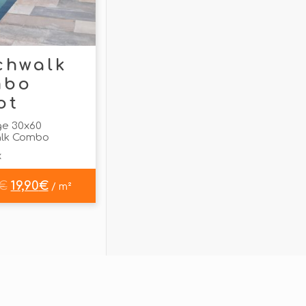
chwalk
mbo
ot
ge 30x60
alk Combo
x
€
19,90
€
/ m²