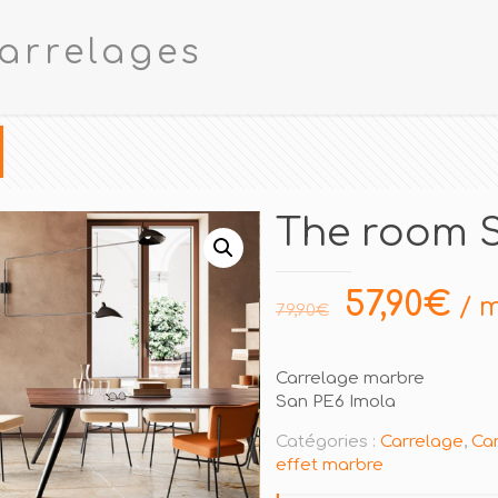
arrelages
The room 
57,90
€
/ m
79,90
€
Carrelage marbre
San PE6 Imola
Catégories :
Carrelage
,
Car
effet marbre