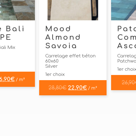
e Bali
Mood
Pat
APE
Almond
Co
Savoia
Asc
ali Mix
Carrelage effet béton
Carrela
60x60
Patchw
Silver
1er choi
1er choix
6,90
€
/ m²
26,90
28,80
€
22,90
€
/ m²