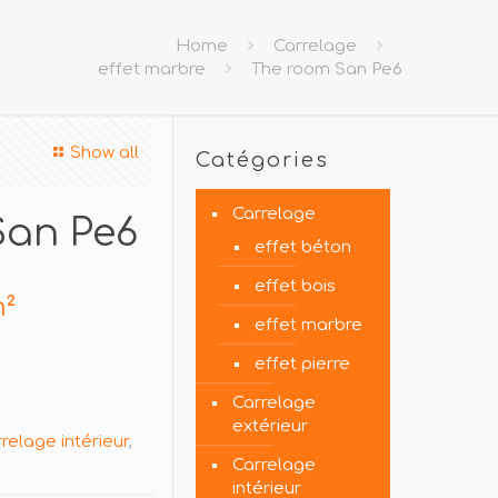
Home
Carrelage
effet marbre
The room San Pe6
Show all
Catégories
Carrelage
San Pe6
effet béton
effet bois
²
effet marbre
effet pierre
Carrelage
extérieur
relage intérieur
,
Carrelage
intérieur